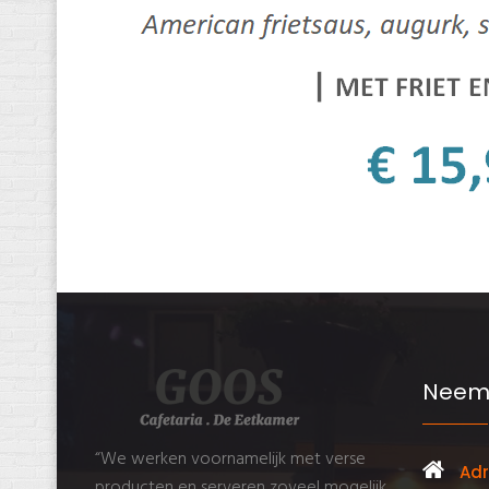
Neem
“We werken voornamelijk met verse
Adr
producten en serveren zoveel mogelijk